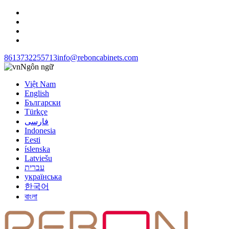
8613732255713
info@reboncabinets.com
Ngôn ngữ
Việt Nam
English
Български
Türkçe
فارسی
Indonesia
Eesti
íslenska
Latviešu
עברית
українська
한국어
বাংলা