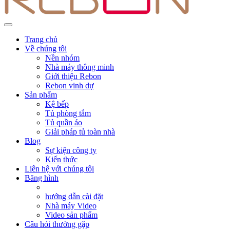
Trang chủ
Về chúng tôi
Nền nhóm
Nhà máy thông minh
Giới thiệu Rebon
Rebon vinh dự
Sản phẩm
Kệ bếp
Tủ phòng tắm
Tủ quần áo
Giải pháp tủ toàn nhà
Blog
Sự kiện công ty
Kiến thức
Liên hệ với chúng tôi
Băng hình
hướng dẫn cài đặt
Nhà máy Video
Video sản phẩm
Câu hỏi thường gặp